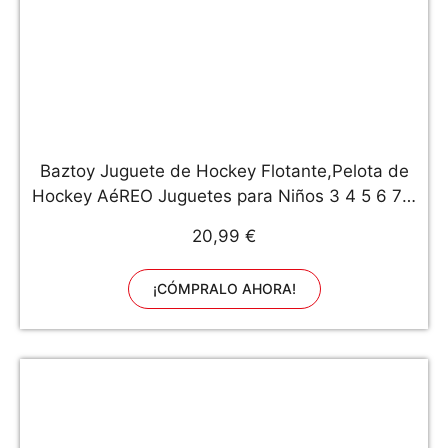
Baztoy Juguete de Hockey Flotante,Pelota de
Hockey AéREO Juguetes para Niños 3 4 5 6 7 8
9 10 11 12 Años, Juego Hockey con 2 Porterias
20,99 €
y 2 Palos de Hockey, para Regalos Navidad
Cumpleaños Juegos
¡CÓMPRALO AHORA!