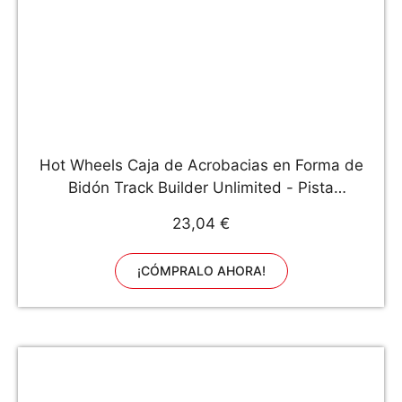
Hot Wheels Caja de Acrobacias en Forma de
Bidón Track Builder Unlimited - Pista
Acrobacias y Carreras - Incluye Coche - Regalo
23,04 €
para Niños de 6+ Años
¡CÓMPRALO AHORA!