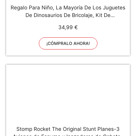
Regalo Para Niño, La Mayoría De Los Juguetes
De Dinosaurios De Bricolaje, Kit De
Manualidades De Linterna Para Niños Con 6
34,99 €
Mini Dinosaurios Realistas, Control Remoto,
Colores Rgb
¡CÓMPRALO AHORA!
Stomp Rocket The Original Stunt Planes-3