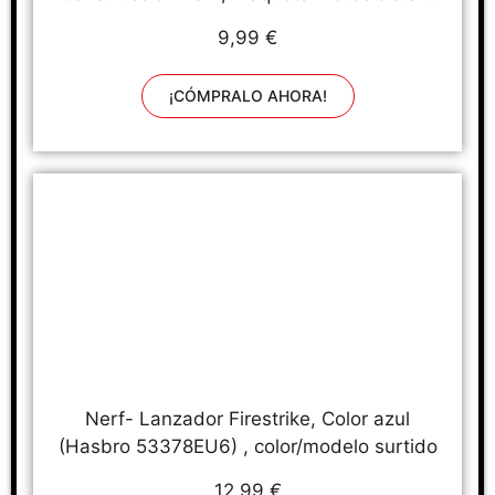
Chopper, Juguete para Niños y Niñas de 7
9,99 €
Años en Adelante
¡CÓMPRALO AHORA!
Nerf- Lanzador Firestrike, Color azul
(Hasbro 53378EU6) , color/modelo surtido
12,99 €