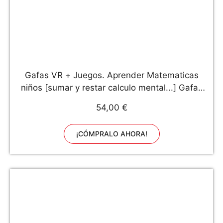
Gafas VR + Juegos. Aprender Matematicas
niños [sumar y restar calculo mental...] Gafas
3D realidad virtual [Regalo Original] Juguetes
54,00 €
Comunion - Navidad. Regalos para niños y
niñas 5 6 7...12 años.
¡CÓMPRALO AHORA!