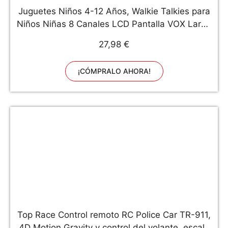
Juguetes Niños 4-12 Años, Walkie Talkies para
Niños Niñas 8 Canales LCD Pantalla VOX Larga
Distancia 3KM, Camping Juguetes Electrónicos,
27,98 €
5 6 7 8 Años Regalo Cumpleaños Niños
Regalos(Camuflaje Verde)
¡CÓMPRALO AHORA!
Top Race Control remoto RC Police Car TR-911,
4D Motion Gravity y control del volante, escala