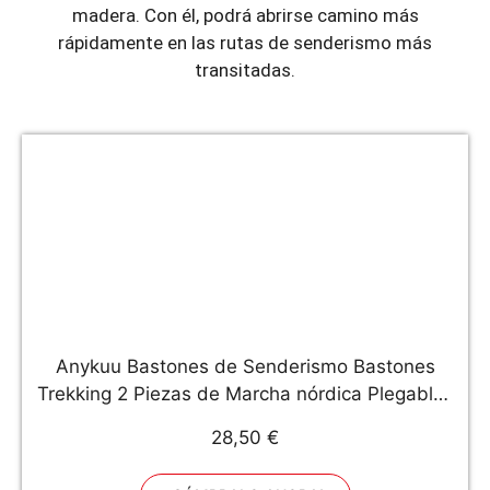
madera. Con él, podrá abrirse camino más
rápidamente en las rutas de senderismo más
transitadas.
Anykuu Bastones de Senderismo Bastones
Trekking 2 Piezas de Marcha nórdica Plegables
telescópicos Ajustables Ligeros 37~135cm,
28,50 €
bastón Plegable de Aluminio de aleación de
Llevar Bolsa de montañismo