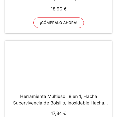
Cubiertos Cuchara-Tenedor | Bento Lunch Box
18,90 €
aluminio ecológica Caja de Alimentos: Trabajo
Senderismo Viajes Picnic
¡CÓMPRALO AHORA!
Herramienta Multiuso 18 en 1, Hacha
Supervivencia de Bolsillo, Inoxidable Hacha
Supervivencia Kit con Martillo Multiusos, Hacha
17,84 €
Martillo Plegable para Acampar Caza Negro