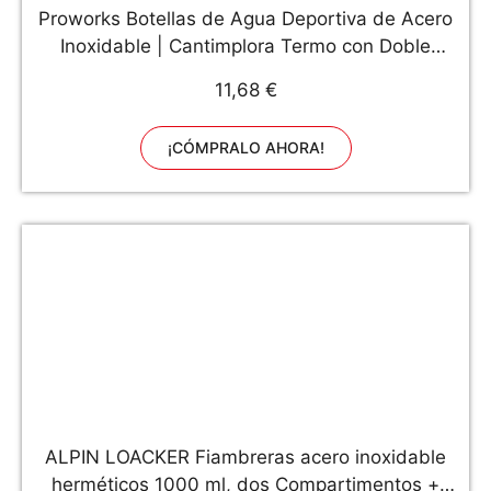
Proworks Botellas de Agua Deportiva de Acero
Inoxidable | Cantimplora Termo con Doble
Aislamiento para 12 Horas de Bebida Caliente y
11,68 €
24 Horas de Bebida Fría - Libre de BPA -
350ml – Melocotón
¡CÓMPRALO AHORA!
ALPIN LOACKER Fiambreras acero inoxidable
herméticos 1000 ml, dos Compartimentos +