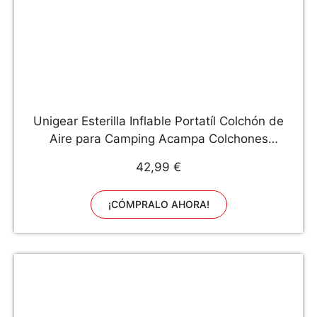
Unigear Esterilla Inflable Portatíl Colchón de
Aire para Camping Acampa Colchones
Hinchable Utraligero y Resistente Cama
42,99 €
Colchoneta de Dormir al Aire Libre Viaje Playa
¡CÓMPRALO AHORA!