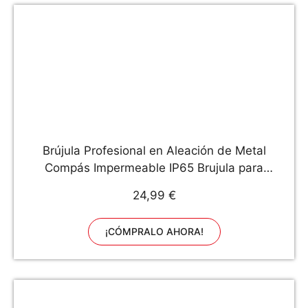
Brújula Profesional en Aleación de Metal
Compás Impermeable IP65 Brujula para
Acampada con Bisel Fluorescente con Bolsa de
24,99 €
Nylon para Camping Senderismo Geología y
Trabajos Forestales
¡CÓMPRALO AHORA!