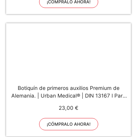
¡CÓMPRALO AHORA!
Botiquín de primeros auxilios Premium de
Alemania. | Urban Medical® | DIN 13167 l Para
acampar, para hacer deporte, para viajar, para
23,00 €
la bicicleta o para la casa.
¡CÓMPRALO AHORA!