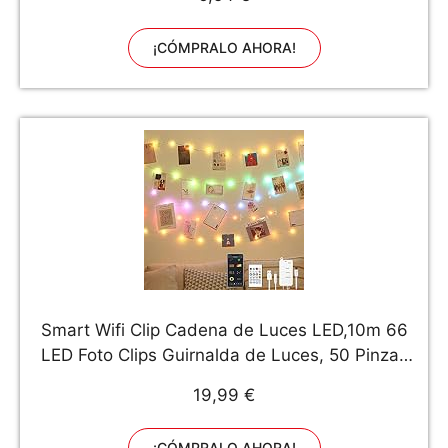
USO ESCOLAR.
¡CÓMPRALO AHORA!
Smart Wifi Clip Cadena de Luces LED,10m 66
LED Foto Clips Guirnalda de Luces, 50 Pinzas
para Luces Decorativas Habitacion Luces
19,99 €
Pinzas con Luz para Colgar Fotos por
Habitaciones, Bodas,Cumpleaños
¡CÓMPRALO AHORA!