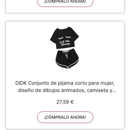
¡CÓMPRALO AHORA!
DIDK Conjunto de pijama corto para mujer,
diseño de dibujos animados, camiseta y
pantalón corto, dos piezas, ropa de verano A-
27,59 €
negro #418 XS
¡CÓMPRALO AHORA!