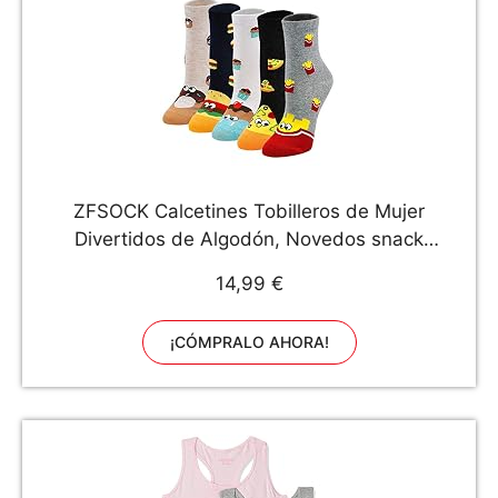
ZFSOCK Calcetines Tobilleros de Mujer
Divertidos de Algodón, Novedos snack
hamburguesa pizza donut papas fritas patrón
14,99 €
de pastel, 5 pares, 36-42,Delicioso
¡CÓMPRALO AHORA!