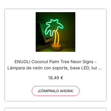
ENUOLI Coconut Palm Tree Neon Signs -
Lámpara de neón con soporte, base LED, luz de
neón, funciona con pilas o USB, luz nocturna
18,49 €
para dormitorio, fiesta de Navidad, decoración
¡CÓMPRALO AHORA!