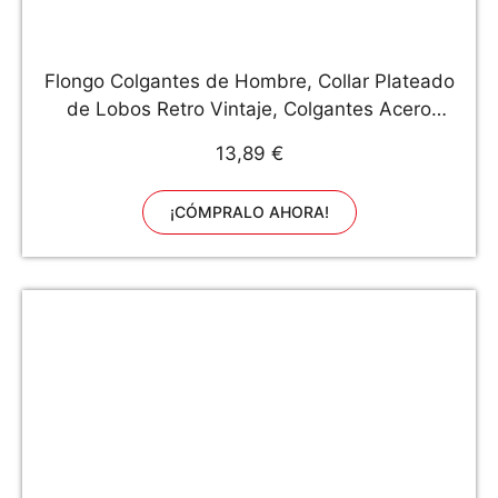
Flongo Colgantes de Hombre, Collar Plateado
de Lobos Retro Vintaje, Colgantes Acero
Inoxidable, Collar Hip Hop Cadena Larga 56CM,
13,89 €
Regalo Original/Día de Padre
¡CÓMPRALO AHORA!