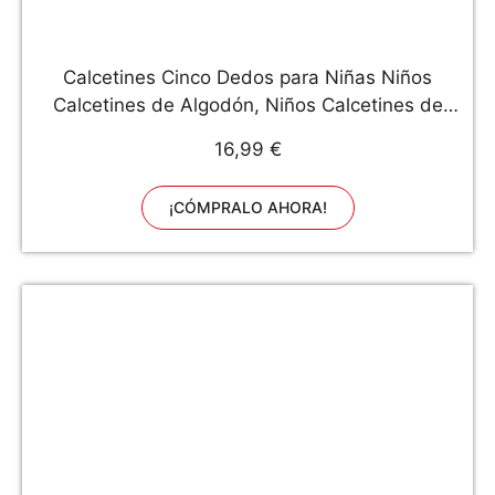
Calcetines Cinco Dedos para Niñas Niños
Calcetines de Algodón, Niños Calcetines de
Animales Deportes Casual Cómodo, Prevenir el
16,99 €
hallux valgus, 3-12 Años, 4 Pares
¡CÓMPRALO AHORA!