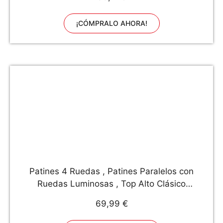
¡CÓMPRALO AHORA!
Patines 4 Ruedas , Patines Paralelos con
Ruedas Luminosas , Top Alto Clásico
PatinesSobreRuedas para Adulto , Niñas, Niños
69,99 €
y Principiante（Tamaño 37-43） (38, Negro)