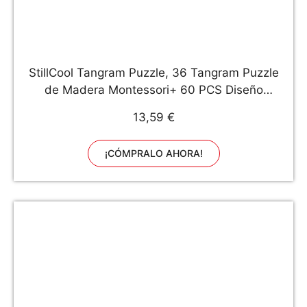
StillCool Tangram Puzzle, 36 Tangram Puzzle
de Madera Montessori+ 60 PCS Diseño
Tarjetas para Bloques de Patrones de Madera
13,59 €
Animales Puzzles Juegos de Clasificación y
Apilamiento para Niños(2 años +)
¡CÓMPRALO AHORA!