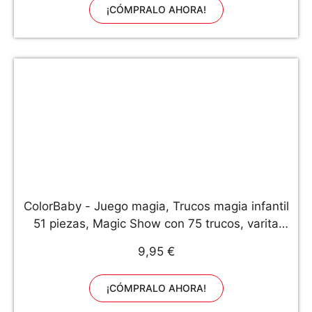
¡CÓMPRALO AHORA!
ColorBaby - Juego magia, Trucos magia infantil
51 piezas, Magic Show con 75 trucos, varita
mago para niños, Juego magia niños 6 años,
9,95 €
Juguetes educativos y creativos para niños y
niñas (43756)
¡CÓMPRALO AHORA!