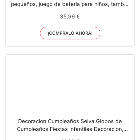
pequeños, juego de batería para niños, tambor
de madera de 9 pulgadas con baquetas,
35,99 €
xilófono afinado con precisión Maraca Kazoo
educativos para niños y niñas
¡CÓMPRALO AHORA!
Decoracion Cumpleaños Selva,Globos de
Cumpleaños Fiestas Infantiles Decoracion,
Safari Póster de Feliz Cumpleaños con Globos