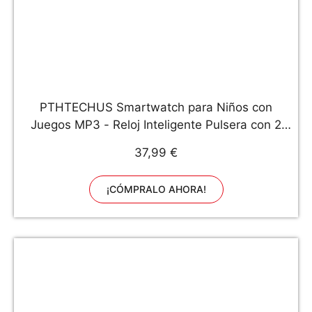
PTHTECHUS Smartwatch para Niños con
Juegos MP3 - Reloj Inteligente Pulsera con 2
vías Llamada Música Despertador 7 Juegos
37,99 €
Cámara de Infantil Reloj Digital para Juventud
Niña de 3 a 12 años (X9 Rosa)
¡CÓMPRALO AHORA!