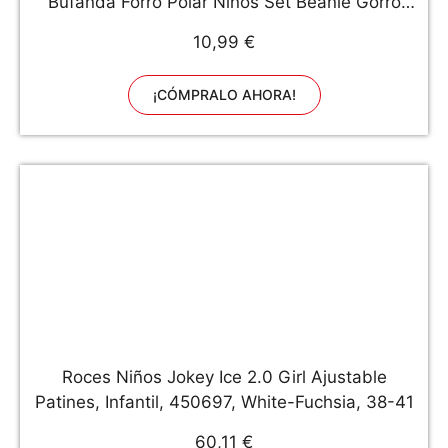
Bufanda Forro Polar Niños Set Beanie Gorro
Sombrero de Punto Invierno Cálido con Pompon
10,99 €
para Niños Niñas 3-5 Años (Rosado)
¡CÓMPRALO AHORA!
Roces Niños Jokey Ice 2.0 Girl Ajustable
Patines, Infantil, 450697, White-Fuchsia, 38-41
60,11 €