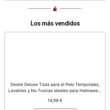
Los más vendidos
Desire Deluxe Tizas para el Pelo Temporales,
Lavables y No Toxicas Ideales para Halloween,
Cosplay, Navidad y Fiestas de Cumpleaños -
14,98 €
Set de 10 Colores de Fantasía para el Cabello -
Marcado CE