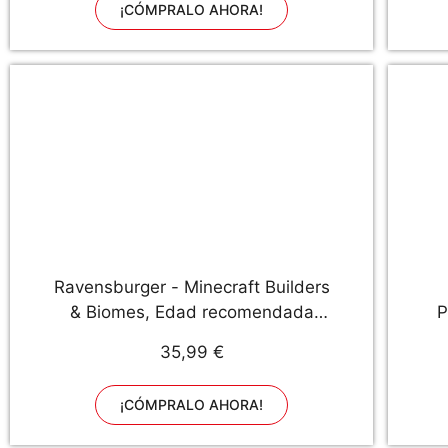
¡CÓMPRALO AHORA!
Ravensburger - Minecraft Builders
& Biomes, Edad recomendada
P
10+, Juego de Mesa Infantil del
d
35,99 €
Popular Videojuego - Dimensiones
p
25 x 25 x 8 cm
¡CÓMPRALO AHORA!