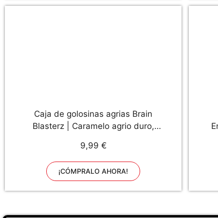
Caja de golosinas agrias Brain
Blasterz | Caramelo agrio duro,
E
Brain Breakerz, Brain Bitz, barras
T
9,99 €
masticables y más caramelo agrio
So
| manzana, fresa, sandía, cola y
¡CÓMPRALO AHORA!
más | Regalo de cumpleaños
S