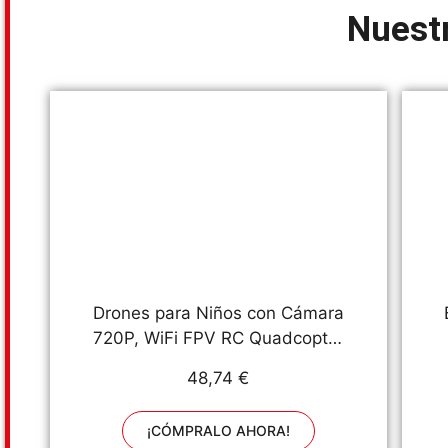
Nuest
Drones para Niños con Cámara
720P, WiFi FPV RC Quadcopter
para Principiantes, Modo sin
48,74 €
Cabeza, Altitud Hold, 3 Modos
de Velocidad, 3D Flip, Modo
¡CÓMPRALO AHORA!
Órbita, Regalos y Juguetes