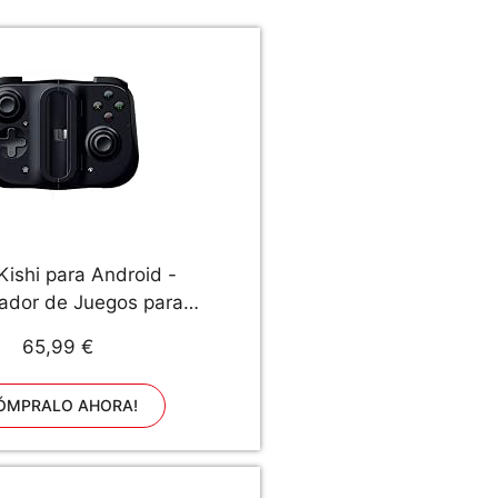
Kishi para Android -
lador de Juegos para
 Inteligentes, conexión
65,99 €
eño ergonómico, Ajuste
 para teléfonos móviles,
ÓMPRALO AHORA!
ivo analógico, latencia
Baja, Negro