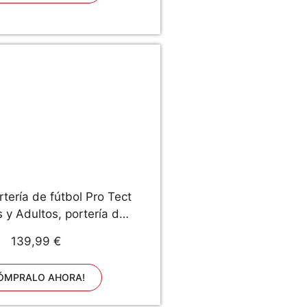
tería de fútbol Pro Tect
s y Adultos, portería de
etal, Color Multicolor,
139,99 €
año 240x160 cm
ÓMPRALO AHORA!