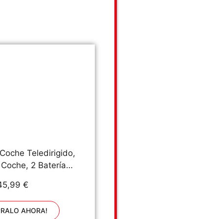
oche Teledirigido,
Coche, 2 Baterías
de Juego, Juguete
45,99 €
Niños Principiantes
 a 12 Años
RALO AHORA!