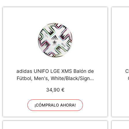
adidas UNIFO LGE XMS Balón de
C
Fútbol, Men's, White/Black/Signal
Green/Bright Cyan, 5
p
34,90 €
u
S
¡CÓMPRALO AHORA!