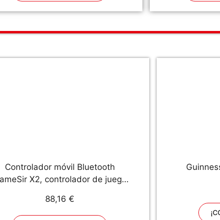
Navidad Cumpleaños Juegos
Controlador móvil Bluetooth
Guinnes
ameSir X2, controlador de juego
para Android e iOS, carga del
88,16 €
ngo del controlador inalámbrico
¡C
box Game Pass, xCloud, Stadia,