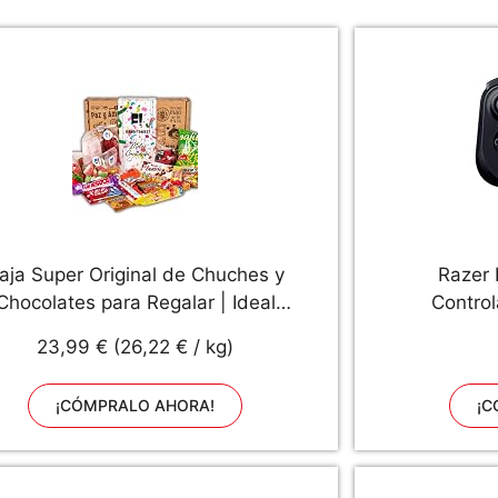
aja Super Original de Chuches y
Razer 
Chocolates para Regalar | Ideal
Contro
ara hacer un Regalo Sorpresa a
teléfonos
23,99 € (26,22 € / kg)
n Amigo, un Cumpleaños o para
USB-C, dis
an Valentin | Con más de 0,9 kg
Individual
¡CÓMPRALO AHORA!
¡C
de Dulces, Chocolatinas y
Disposit
Golosinas