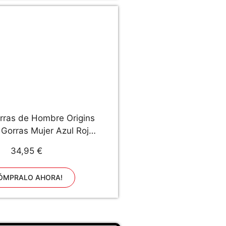
rras de Hombre Origins
Gorras Mujer Azul Roja
Ajustable con Visera y
34,95 €
lla - Gorra Trucker
ÓMPRALO AHORA!