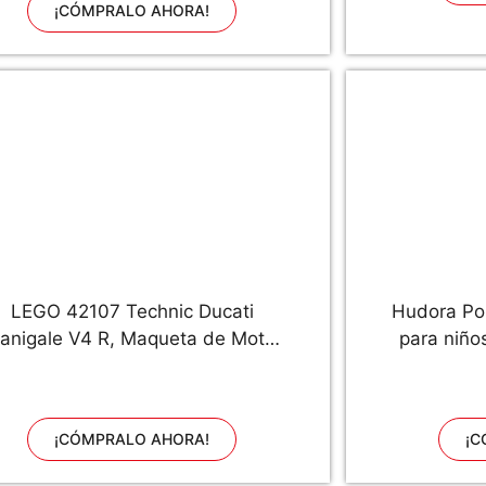
¡CÓMPRALO AHORA!
Vortex (Bluetooth 2021)
LEGO 42107 Technic Ducati
Hudora Por
anigale V4 R, Maqueta de Moto
para niño
e Juguete para Construir, Regalo
fútbol M
ara Niños 10 Años y Fans de Las
tam
Super Bikes
¡CÓMPRALO AHORA!
¡C