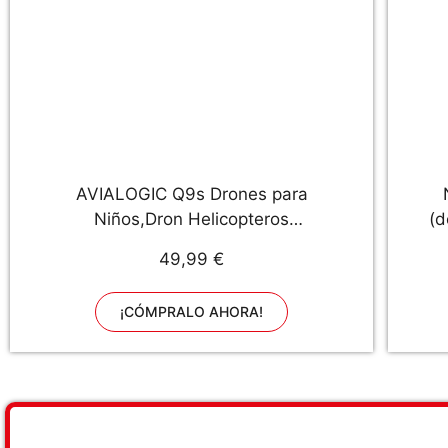
AVIALOGIC Q9s Drones para
Niños,Dron Helicopteros
(d
Teledirigidos con Luces Azules &
49,99 €
Verdes y Baterías Dobles,
Cuadricóptero con Retención de
¡CÓMPRALO AHORA!
Altitud y Modo Sin Cabeza,
Regalos Para Niños