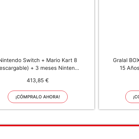
Nintendo Switch + Mario Kart 8
Gralal BO
escargable) + 3 meses Nintendo
15 Años
Switch Online
Navidad Ni
413,85 €
9 10 11
Fogueo J
¡CÓMPRALO AHORA!
¡C
de Cumpl