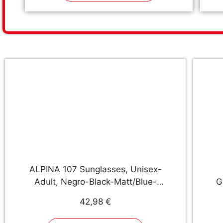
para Niños
ALPINA 107 Sunglasses, Unisex-
Adult, Negro-Black-Matt/Blue-
G
Mirror, Talla única
42,98 €
ma
X