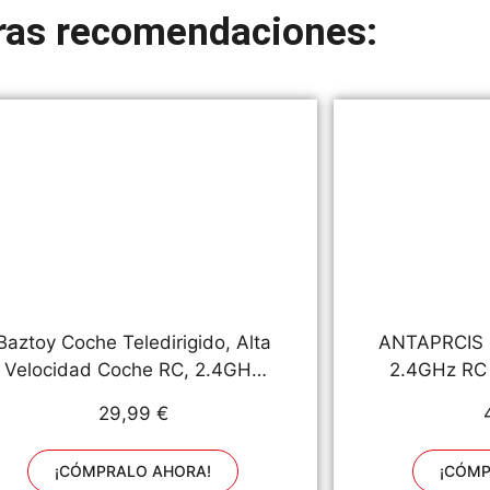
ras recomendaciones:
Baztoy Coche Teledirigido, Alta
ANTAPRCIS C
Velocidad Coche RC, 2.4GHz
2.4GHz RC 
Rotación de 360°Coche de
con 50 Min 
29,99 €
Juguetes Niños 2 3 4 5 6 7 8 9
Regalo para 
10 11 12 13 Años, Coche
de 6
¡CÓMPRALO AHORA!
¡CÓMP
Radiocontrol para Regalos