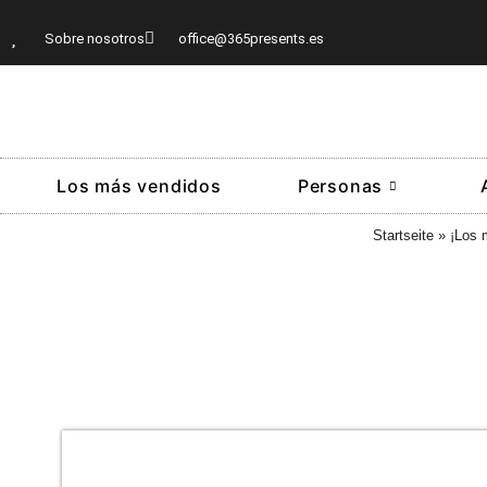
Sobre nosotros
office@365presents.es
Los más vendidos
Personas
Startseite
»
¡Los 