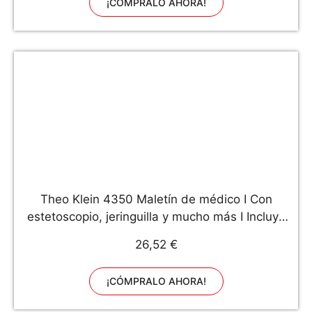
¡CÓMPRALO AHORA!
Theo Klein 4350 Maletín de médico I Con
estetoscopio, jeringuilla y mucho más I Incluye
teléfono móvil a pilas con sonido I Juguete para
26,52 €
niños a partir de 3 años
¡CÓMPRALO AHORA!