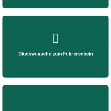
Glückwünsche ansehen
Glückwünsche zum Führerschein