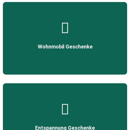
Geschenke ansehen
Wohnmobil Geschenke
Geschenke ansehen
Entspannung Geschenke