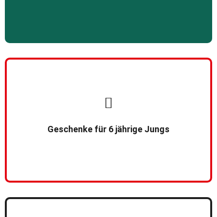
Geschenke ansehen
Geschenke für 6 jährige Jungs