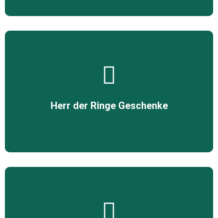
Geschenke ansehen
Herr der Ringe Geschenke