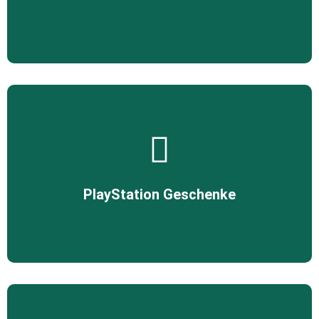
Geschenke ansehen
PlayStation Geschenke