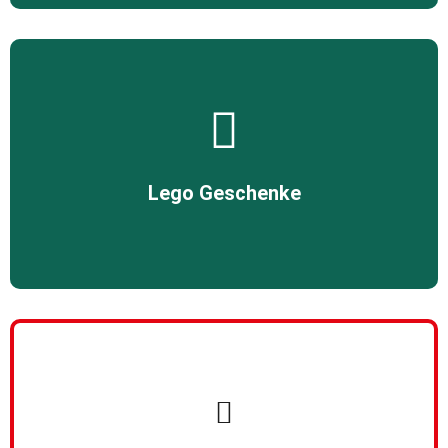
Geschenke ansehen
Lego Geschenke
Geschenke ansehen