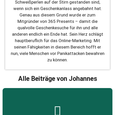
Schweißperlen auf der Stirn gestanden sind,
wenn sich ein Geschenkanlass angebahnt hat.
Genau aus diesem Grund wurde er zum
Mitgründer von 365 Presents – damit die
qualvolle Geschenkesuche für ihn und alle
anderen endlich ein Ende hat. Sein Herz schlägt
hauptberuflich für das Online-Marketing. Mit
seinen Fähigkeiten in diesem Bereich hofft er
nun, viele Menschen vor Panikattacken bewahren
zu können.
Alle Beiträge von Johannes