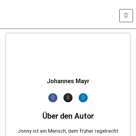
Johannes Mayr
Über den Autor
Jonny ist ein Mensch, dem früher regelrecht