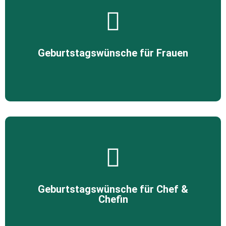
Glückwünsche ansehen
Geburtstagswünsche für Frauen
Glückwünsche ansehen
Geburtstagswünsche für Chef &
Chefin