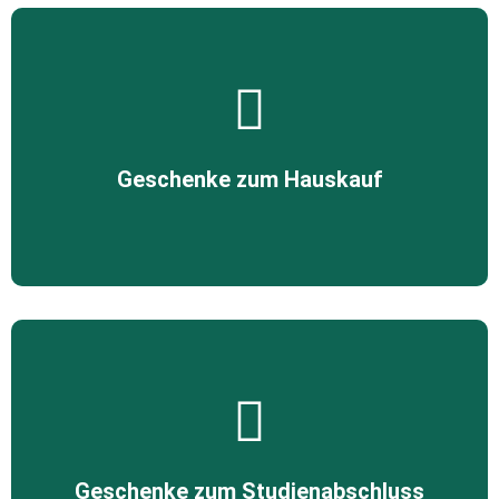
Geschenke ansehen
Geschenke zum Hauskauf
Geschenke ansehen
Geschenke zum Studienabschluss