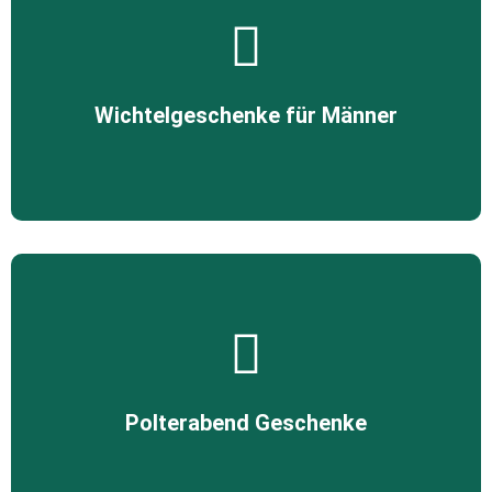
Geschenke ansehen
Wichtelgeschenke für Männer
Geschenke ansehen
Polterabend Geschenke