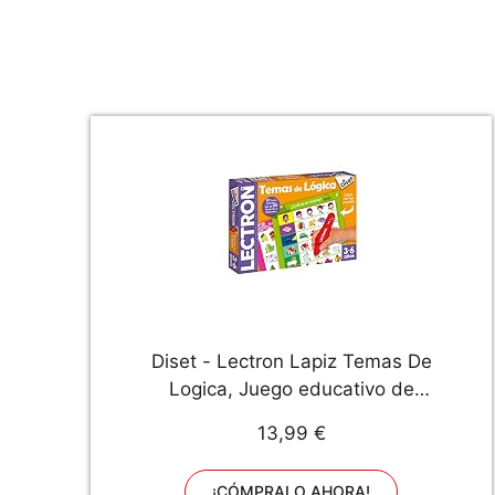
Diset - Lectron Lapiz Temas De
Logica, Juego educativo de
asociar preguntas y respuestas a
13,99 €
partir de 3 años
¡CÓMPRALO AHORA!