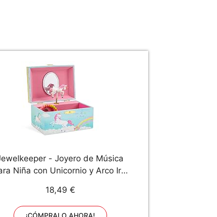
Jewelkeeper - Joyero de Música
ara Niña con Unicornio y Arco Iris
- Melodía The Unicorn
18,49 €
¡CÓMPRALO AHORA!