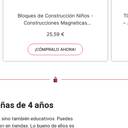
Bloques de Construcción Niños -
T
Construcciones Magneticas
–
Juguetes Niños 3 4 5 6 Años
y
25,59 €
Niños Niñas, Educativos / de
Aprendizaje Imanes Juguetes para
H
¡CÓMPRALO AHORA!
Niños Regalos de Cumpleaños de
Navidad
iñas de 4 años
, sino también educativos. Puedes
i en tiendas. Lo bueno de ellos es