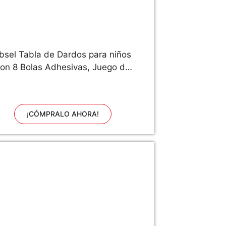
bsel Tabla de Dardos para niños
on 8 Bolas Adhesivas, Juego de
Tablero de Dardos con Gancho,
Juegos de Mesa para niños,
avidad, Seguro y clásico Regalo
¡CÓMPRALO AHORA!
e Juguete para niños niñas de 3
años y más