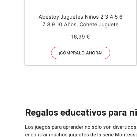
Abestoy Juguetes Niños 2 3 4 5 6
7 8 9 10 Años, Cohete Juguete
para Niñas de 3-12 Años Regalos
16,99 €
de Cumpleanos Niños 3 4 5 6
Años Cohete Regalos para Amigas
¡CÓMPRALO AHORA!
Niño 2-10 Años Juegos Al Aire
Libre
Regalos educativos para n
Los juegos para aprender no sólo son divertidos
encontrar muchos juguetes de la serie Montessor