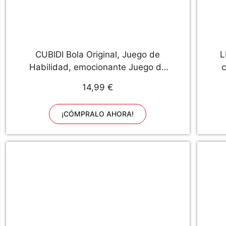
CUBIDI Bola Original, Juego de
L
Habilidad, emocionante Juego de
c
Rompecabezas para Unisex
14,99 €
Adultos Acroíris Pequeño
N
¡CÓMPRALO AHORA!
d