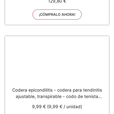
129,80 €
¡CÓMPRALO AHORA!
Codera epicondilitis - codera para tendinitis
ajustable, transpirable - codo de tenista
epicondilitis - codera para el gym - codera
9,99 € (9,99 € / unidad)
deportiva - codera con estabilizadores para