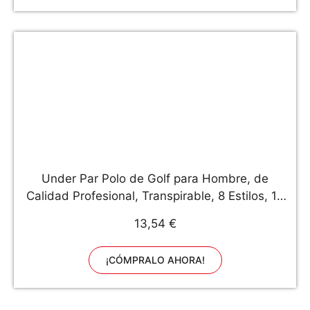
Under Par Polo de Golf para Hombre, de
Calidad Profesional, Transpirable, 8 Estilos, 18
Colores, para Golf, Golf, Hombre, Polo de Golf,
13,54 €
UPTS1874_WH/BL_L, Estilo 1874 -
Blanco/Negro, L
¡CÓMPRALO AHORA!