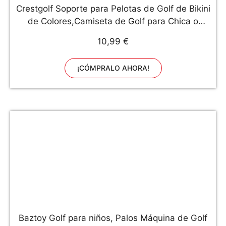
Crestgolf Soporte para Pelotas de Golf de Bikini
de Colores,Camiseta de Golf para Chica o
Dama Sexy,Camisetas de plástico novedosas
10,99 €
para práctica de Golf 3",Regalo Divertido para
golfistas,6 porJuego
¡CÓMPRALO AHORA!
Baztoy Golf para niños, Palos Máquina de Golf