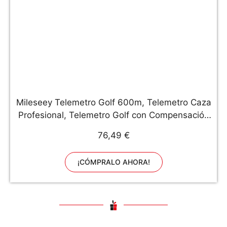
Mileseey Telemetro Golf 600m, Telemetro Caza
Profesional, Telemetro Golf con Compensación
de Pendiente, Precisión ± 0,55 Yardas,
76,49 €
Bandera-Bloqueo, Aumento 6X, Batería y
Estuche de Transporte Gratis
¡CÓMPRALO AHORA!