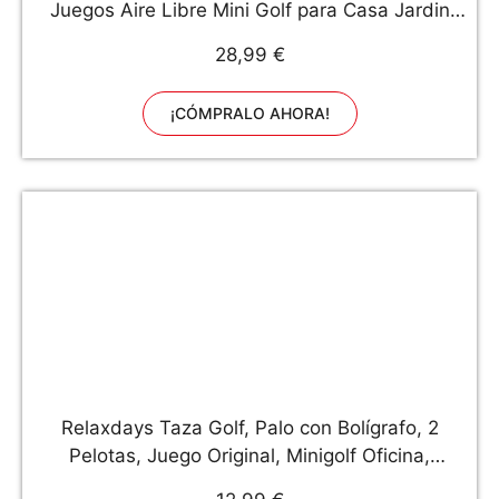
Juegos Aire Libre Mini Golf para Casa Jardin
Golfista Juguetes para Niños Niña 3 4 5 6 7 8 9
28,99 €
10 11 12 Años Regalos Navidad Cumpleaños
Chico Chica
¡CÓMPRALO AHORA!
Relaxdays Taza Golf, Palo con Bolígrafo, 2
Pelotas, Juego Original, Minigolf Oficina,
Cerámica-Plástico, Multicolor