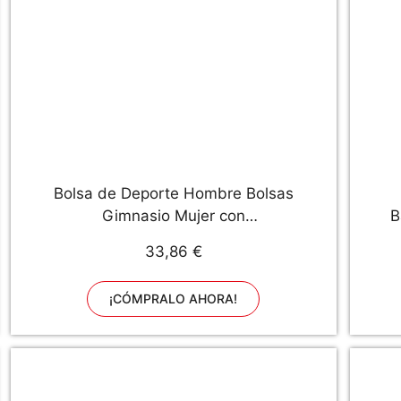
Bolsa de Deporte Hombre Bolsas
Gimnasio Mujer con
B
Compartimento para Zapatos
G
33,86 €
Bolsos de Viaje Grande
Impermeable Deportivos Fin de
¡CÓMPRALO AHORA!
Semana Travel Gym Bag 40L
Negro