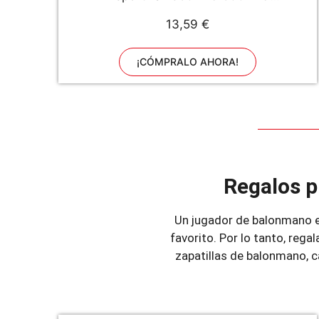
750ml & 1000ml & 1.5l - Sin BPA
13,59 €
¡CÓMPRALO AHORA!
Regalos p
Un jugador de balonmano es
favorito. Por lo tanto, reg
zapatillas de balonmano, c