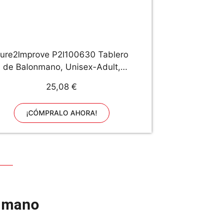
ure2Improve P2I100630 Tablero
de Balonmano, Unisex-Adult,
Blanco/Naranja, Talla única
25,08 €
¡CÓMPRALO AHORA!
onmano