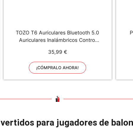
TOZO T6 Auriculares Bluetooth 5.0
P
Auriculares Inalámbricos Control
Táctil con estuche de carga y
35,99 €
micrófono Integrado, Sonido
Premium con Graves Profundos
¡CÓMPRALO AHORA!
para Correr y Hacer Deporte Negro
ivertidos para jugadores de bal