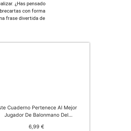
calizar. ¿Has pensado
 abrecartas con forma
na frase divertida de
ste Cuaderno Pertenece Al Mejor
Jugador De Balonmano Del
Mundo: Ideal Para Regalar A
6,99 €
Jugadores De Balonmano - 120