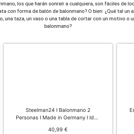
mano, los que harán sonreír a cualquiera, son fáciles de lo
iñata con forma de balón de balonmano? O bien: ¿Qué tal un
to, una taza, un vaso o una tabla de cortar con un motivo o u
balonmano?
Steelman24 I Balonmano 2
E
Personas I Made in Germany I Idea
para Regalo I Figura de metalo
40,99 €