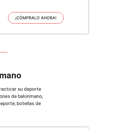
¡CÓMPRALO AHORA!
onmano
racticar su deporte
alones de balonmano,
eporte, botellas de