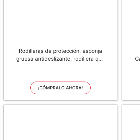
Rodilleras de protección, esponja
gruesa antideslizante, rodillera que
C
evita los impactos., Large
p
V
¡CÓMPRALO AHORA!