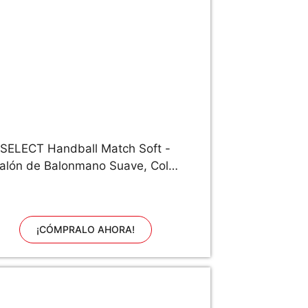
SELECT Handball Match Soft -
alón de Balonmano Suave, Color
ris y Rojo Azul Azul/Rojo Talla:2
¡CÓMPRALO AHORA!