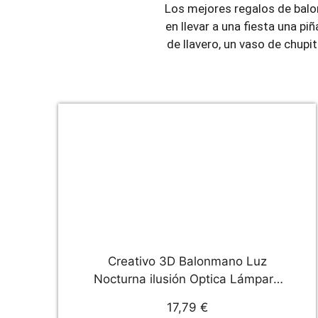
Los mejores regalos de balon
en llevar a una fiesta una p
de llavero, un vaso de chupi
Creativo 3D Balonmano Luz
Nocturna ilusión Optica Lámpara
7/16 Colores Cambiantes Control
17,79 €
Remoto USB Power Juguetes