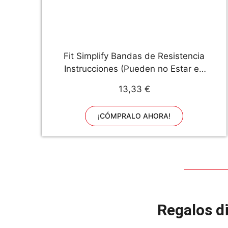
Fit Simplify Bandas de Resistencia
Instrucciones (Pueden no Estar en
español). Bolsa de Transporte,
13,33 €
Libro electrónico y vídeos de
Entrenamiento en línea, 5
¡CÓMPRALO AHORA!
Unidades.
Regalos d