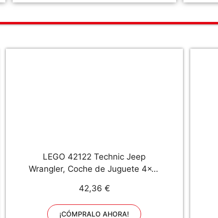
Niñas
LEGO 42122 Technic Jeep
Wrangler, Coche de Juguete 4x4,
Set de Construcción de Vehículo
C
42,36 €
Todoterreno
M
¡CÓMPRALO AHORA!