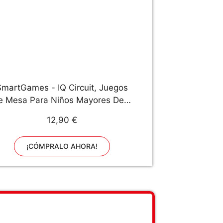
SmartGames - IQ Circuit, Juegos
e Mesa Para Niños Mayores De 8
Años, Rompecabezas Niños,
12,90 €
uegos Educativos Juego Lógica,
Regalos Para Niños, 120 Retos
¡CÓMPRALO AHORA!