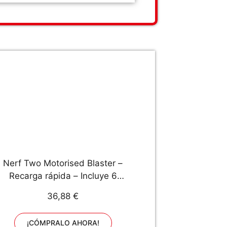
Nerf Two Motorised Blaster –
Recarga rápida – Incluye 6
ompatible Solo con Dardos Ultra,
36,88 €
ulticolor (Hasbro E79214R00) +
Dardos Ultra Pack de 20 Dardos
¡CÓMPRALO AHORA!
para lanzadores Ultra