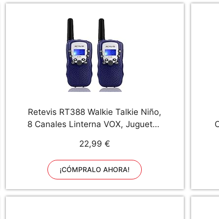
Retevis RT388 Walkie Talkie Niño,
8 Canales Linterna VOX, Juguetes
C
de 3 a 12 Años, Regalos para Niño
22,99 €
en Vacaciones, Juegos Familiares,
Recorridos en Bicicleta,
¡CÓMPRALO AHORA!
Excursión(1 par, Azul Oscuro)