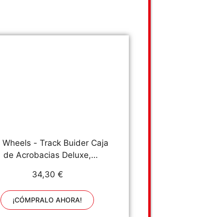
 Wheels - Track Buider Caja
de Acrobacias Deluxe,
Accesorios para Pistas de
34,30 €
oches de Juguete (Mattel
P93) , color/modelo surtido
¡CÓMPRALO AHORA!