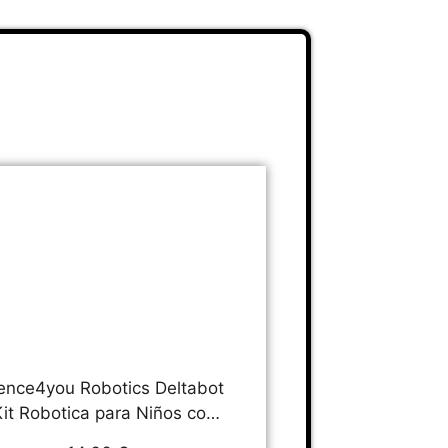
ence4you Robotics Deltabot
Kit Robotica para Niños con
 Piezas, Construye tu Robot