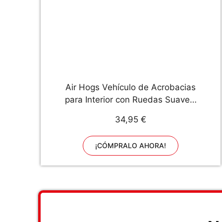
Air Hogs Vehículo de Acrobacias
para Interior con Ruedas Suaves,
Supersuave, para niños de 5 años
34,95 €
en adelante
¡CÓMPRALO AHORA!