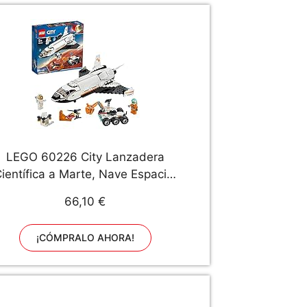
LEGO 60226 City Lanzadera
ientífica a Marte, Nave Espacial
de Juguete con Mini Figuras de
66,10 €
Astronautas, Inspirado por la
NASA
¡CÓMPRALO AHORA!