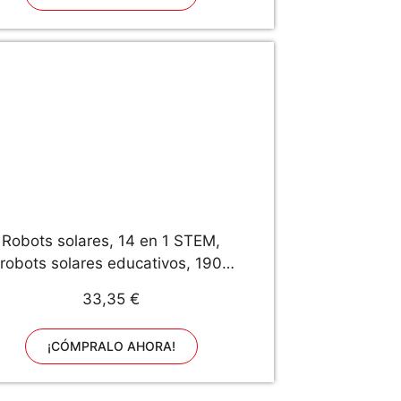
Robots solares, 14 en 1 STEM,
robots solares educativos, 190
piezas de juguetes de energía
33,35 €
olar, kit de montaje robótico para
niños de 10 años + (kit 14 en 1)
¡CÓMPRALO AHORA!