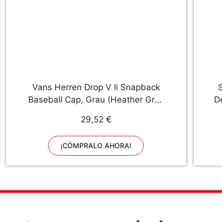
Vans Herren Drop V Ii Snapback
Baseball Cap, Grau (Heather Grey
D
Black), One size
29,52 €
J
¡CÓMPRALO AHORA!