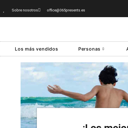
Sobre nosotros
office@365presents.es
Los más vendidos
Personas