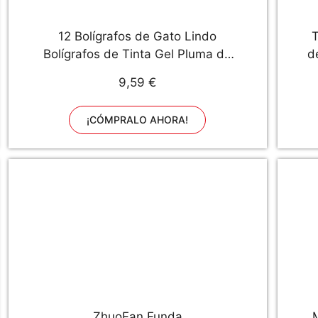
12 Bolígrafos de Gato Lindo
T
Bolígrafos de Tinta Gel Pluma de
d
Escritura Kawaii y 320 Notas
9,59 €
Adhesivas de Gato Marcapáginas
Índices de Página para Amantes
¡CÓMPRALO AHORA!
de Gato Niños Papelería Escuela
Oficina
ZhuoFan Funda