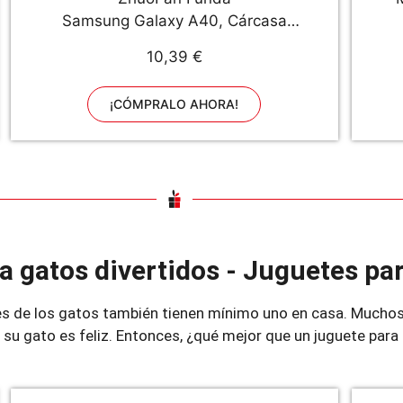
Samsung Galaxy A40, Cárcasa
Silicona Transparente con Dibujos
10,39 €
Diseño Suave TPU Antigolpes de
Protector Piel Case Cover Bumper
C
¡CÓMPRALO AHORA!
Fundas para Movil SamsungA40,
Gato Negro
a gatos divertidos - Juguetes pa
s de los gatos también tienen mínimo uno en casa. Muchos
 su gato es feliz. Entonces, ¿qué mejor que un juguete para