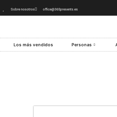
Sobre nosotros
office@365presents.es
Los más vendidos
Personas