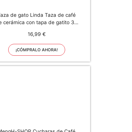
aza de gato Linda Taza de café
e cerámica con tapa de gatito 3D
Cuchara de acero inoxidable,
16,99 €
Novedad Copa de la mañana
Leche de té Taza de Navidad
¡CÓMPRALO AHORA!
380ML
MengH-SHOP Cucharas de Café