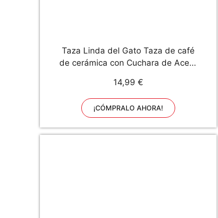
Taza Linda del Gato Taza de café
de cerámica con Cuchara de Acero
Inoxidable para Gatitos, Hola ~
14,99 €
Taza de café de la Novedad
Regalo para los Amantes del Gato
¡CÓMPRALO AHORA!
Rosado (Rosado)