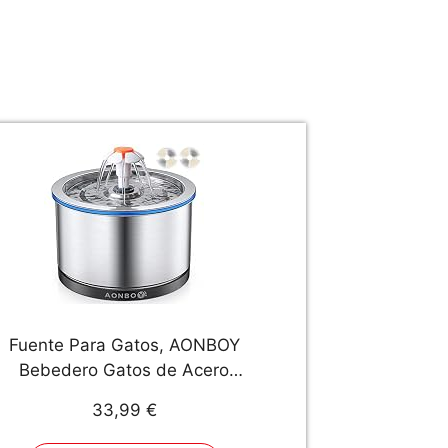
Fuente Para Gatos, AONBOY
Bebedero Gatos de Acero
noxidable, Iluminación Nocturna,
33,99 €
Bomba de Agua Mejorada, Muy
Silenciosa,Dispensador