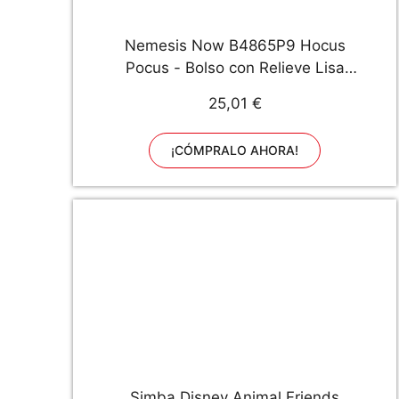
Nemesis Now B4865P9 Hocus
Pocus - Bolso con Relieve Lisa
Parker (18,5 cm, PU), Color Negro
25,01 €
¡CÓMPRALO AHORA!
Simba Disney Animal Friends