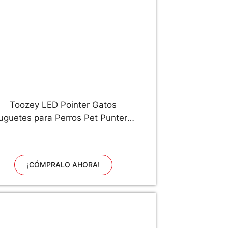
Toozey LED Pointer Gatos
uguetes para Perros Pet Puntero
de luz LED con USB Recargable
Juguetes para Gatos Juguetes
interactivos para Gatos y Perros
¡CÓMPRALO AHORA!