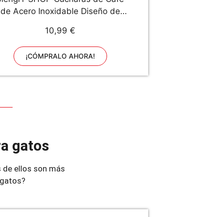
de Acero Inoxidable Diseño de
Forma de Gato Cucharitas Lindo
10,99 €
Cuchara de Postre Ideales para
afé, Postres, Bebidas, Mezclar o
¡CÓMPRALO AHORA!
Batidos 7 Piezas (Multicolor)
ra gatos
 de ellos son más
 gatos?