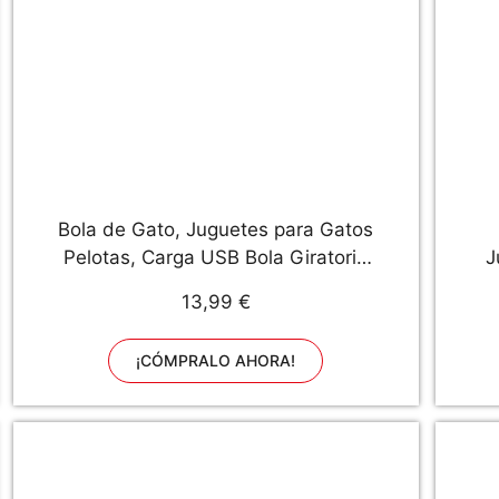
Bola de Gato, Juguetes para Gatos
Pelotas, Carga USB Bola Giratoria
J
Automática, Bola Eléctrica de 360
13,99 €
Grados Juguete Interactivo con luz
LED para Ejercicio Animal
¡CÓMPRALO AHORA!
Doméstico Gatos y Perros (Blanco)