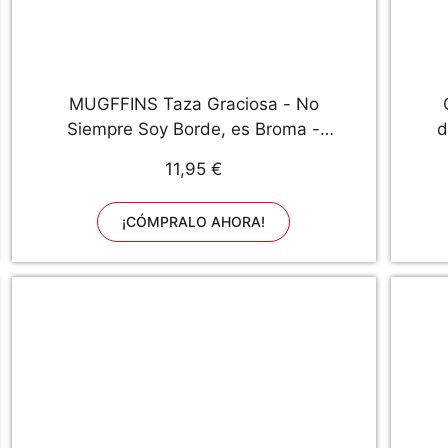
MUGFFINS Taza Graciosa - No
Siempre Soy Borde, es Broma -
d
350 ml - Tazas con Frases de
11,95 €
Humor sarcástico
r
¡CÓMPRALO AHORA!