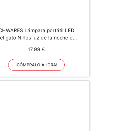
CHWARES Lámpara portátil LED
el gato Niños luz de la noche de
los niños multicolor de silicona,
17,99 €
blanco cálido y 7 colores de
espiración, Tap Control sensible,
¡CÓMPRALO AHORA!
iluminación recargable USB