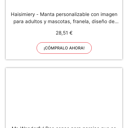
Haisimiery - Manta personalizable con imagen
para adultos y mascotas, franela, diseño de
foto de cumpleaños, boda, Forro polar de
28,51 €
franela., Tu foto personalizada, Lapghan
40''×60'' (100x150cm)
¡CÓMPRALO AHORA!