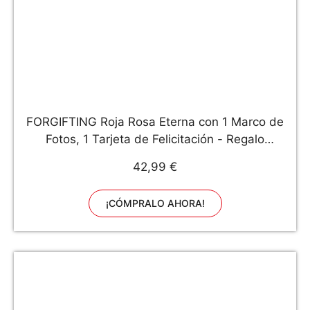
FORGIFTING Roja Rosa Eterna con 1 Marco de
Fotos, 1 Tarjeta de Felicitación - Regalo
Originales para Mujer Novia Padres en
42,99 €
Aniversario Cumpleaños Navidad Reyes Magos
San Valentin Jordi Día de la Madre
¡CÓMPRALO AHORA!