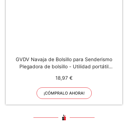
GVDV Navaja de Bolsillo para Senderismo
Plegadora de bolsillo - Utilidad portátil
Cuchillos Plegable de caza Acero inoxidable
18,97 €
7Cr17 con piedra para afilar cuchillos
¡CÓMPRALO AHORA!