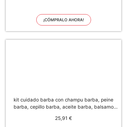
a prueba de fugas
¡CÓMPRALO AHORA!
kit cuidado barba con champu barba, peine
barba, cepillo barba, aceite barba, balsamo
barba, tijeras barba, bolsa de
25,91 €
almacenamiento,libro electronico cuidado