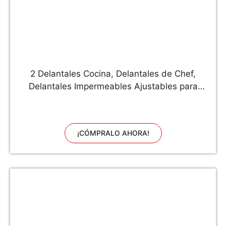
2 Delantales Cocina, Delantales de Chef,
Delantales Impermeables Ajustables para
Hombres Mujeres, Delantal de Pareja para
Bodas, día de San Valentín, día del Padre, día
de la madre (Negro y Beige)
¡CÓMPRALO AHORA!