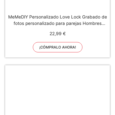
MeMeDIY Personalizado Love Lock Grabado de
fotos personalizado para parejas Hombres
Mujeres Novio Novia Amante Aluminio Memorial
22,99 €
Aniversario Valentine Bridge Candado con llave
(Color púrpura)
¡CÓMPRALO AHORA!