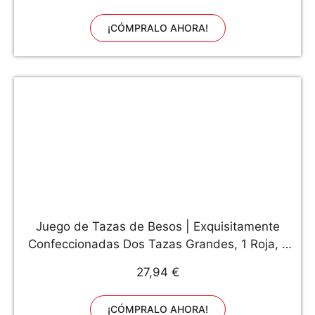
matrimonio, compromiso
¡CÓMPRALO AHORA!
Juego de Tazas de Besos | Exquisitamente
Confeccionadas Dos Tazas Grandes, 1 Roja, 1
Blanca, Con Cucharas a Juego | Hermosamente
27,94 €
Empaquetadas para Regalo de Navidad,
Aniversarios, San Valentín
¡CÓMPRALO AHORA!