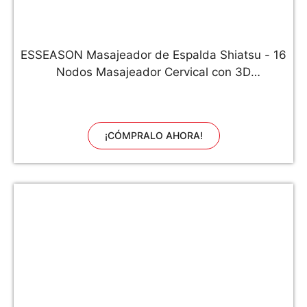
ESSEASON Masajeador de Espalda Shiatsu - 16
Nodos Masajeador Cervical con 3D
Amasamiento Profundo Rotación y Función de
Calor, Relajación para Cuello y Hombros - Casa
Oficina Coche (A-Negro)
¡CÓMPRALO AHORA!