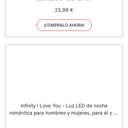
23,99 €
¡CÓMPRALO AHORA!
Infinity I Love You - Luz LED de noche
romántica para hombres y mujeres, para él y su
novio, novio, novia, personalizable con ambos
nombres, apto para aniversario, boda,