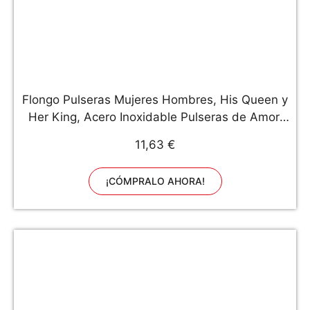
Flongo Pulseras Mujeres Hombres, His Queen y
Her King, Acero Inoxidable Pulseras de Amor,
Brazalete Delgado Color Plateado Dorado con
11,63 €
Circonitas, Regalo para San Valentín/Navidad,
Un par
¡CÓMPRALO AHORA!